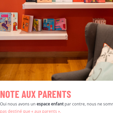
NOTE AUX PARENTS
Oui nous avons un
espace enfant
par contre, nous ne somme
pas destiné que « aux parents ».